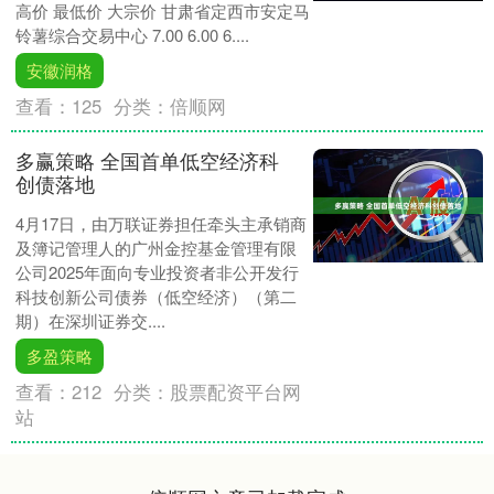
高价 最低价 大宗价 甘肃省定西市安定马
铃薯综合交易中心 7.00 6.00 6....
安徽润格
查看：
125
分类：
倍顺网
多赢策略 全国首单低空经济科
创债落地
4月17日，由万联证券担任牵头主承销商
及簿记管理人的广州金控基金管理有限
公司2025年面向专业投资者非公开发行
科技创新公司债券（低空经济）（第二
期）在深圳证券交....
多盈策略
查看：
212
分类：
股票配资平台网
站