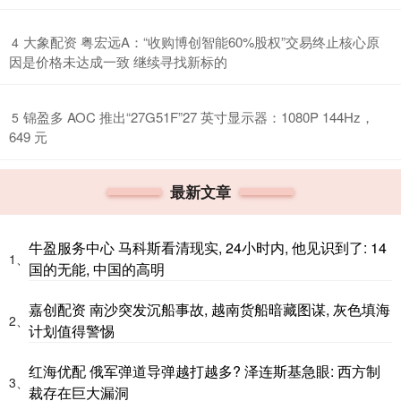
​大象配资 粤宏远A：“收购博创智能60%股权”交易终止核心原
4
因是价格未达成一致 继续寻找新标的
​锦盈多 AOC 推出“27G51F”27 英寸显示器：1080P 144Hz，
5
649 元
最新文章
牛盈服务中心 马科斯看清现实, 24小时内, 他见识到了: 14
1、
国的无能, 中国的高明
嘉创配资 南沙突发沉船事故, 越南货船暗藏图谋, 灰色填海
2、
计划值得警惕
红海优配 俄军弹道导弹越打越多? 泽连斯基急眼: 西方制
3、
裁存在巨大漏洞