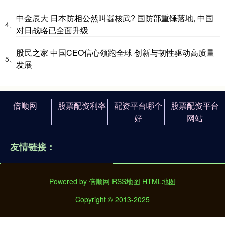
中金辰大 日本防相公然叫嚣核武? 国防部重锤落地, 中国
4、
对日战略已全面升级
股民之家 中国CEO信心领跑全球 创新与韧性驱动高质量
5、
发展
倍顺网
股票配资利率
配资平台哪个
股票配资平台
好
网站
友情链接：
Powered by
倍顺网
RSS地图
HTML地图
Copyright
© 2013-2025