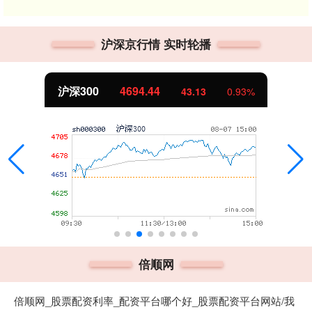
沪深京行情 实时轮播
北证50
1134.24
0.93%
11.37
1
倍顺网
倍顺网_股票配资利率_配资平台哪个好_股票配资平台网站/我