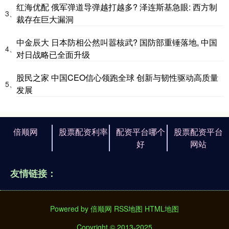
红海优配 俄军弹道导弹越打越多? 泽连斯基急眼: 西方制
3、
裁存在巨大漏洞
中金辰大 日本防相公然叫嚣核武? 国防部重锤落地, 中国
4、
对日战略已全面升级
股民之家 中国CEO信心领跑全球 创新与韧性驱动高质量
5、
发展
倍顺网
股票配资利率
配资平台哪个
股票配资平台
好
网站
友情链接：
Powered by
倍顺网
RSS地图
HTML地图
Copyright
© 2013-2025