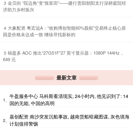
​金贝街 “院边角”变“致富田”——建行贵阳朝阳支行深耕庭院经
3
济助力乡村振兴
​大象配资 粤宏远A：“收购博创智能60%股权”交易终止核心原
4
因是价格未达成一致 继续寻找新标的
​锦盈多 AOC 推出“27G51F”27 英寸显示器：1080P 144Hz，
5
649 元
最新文章
牛盈服务中心 马科斯看清现实, 24小时内, 他见识到了: 14
1、
国的无能, 中国的高明
嘉创配资 南沙突发沉船事故, 越南货船暗藏图谋, 灰色填海
2、
计划值得警惕