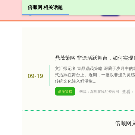
倍顺网 相关话题
首页
鼎茂策略 非遗活跃舞台，如何实现1+1
文汇报记者 宣晶鼎茂策略 深藏于岁月中
09-19
式活跃在舞台上。近期，一批以非遗为灵感
传统文化注入鲜活生....
查看：
鼎茂策略
来源：深圳在线配资官网
倍顺网