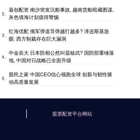
嘉创配资 南沙突发沉船事故, 越南货船暗藏图谋,
2、
灰色填海计划值得警惕
红海优配 俄军弹道导弹越打越多? 泽连斯基急
3、
眼: 西方制裁存在巨大漏洞
中金辰大 日本防相公然叫嚣核武? 国防部重锤落
4、
地, 中国对日战略已全面升级
股民之家 中国CEO信心领跑全球 创新与韧性驱
5、
动高质量发展
股票配资平台网站