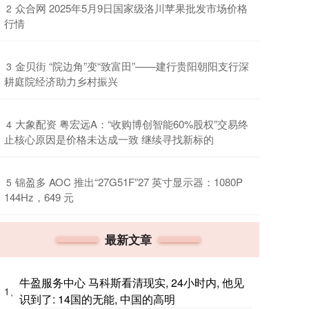
​众合网 2025年5月9日国家级洛川苹果批发市场价格
2
行情
​金贝街 “院边角”变“致富田”——建行贵阳朝阳支行深
3
耕庭院经济助力乡村振兴
​大象配资 粤宏远A：“收购博创智能60%股权”交易终
4
止核心原因是价格未达成一致 继续寻找新标的
​锦盈多 AOC 推出“27G51F”27 英寸显示器：1080P
5
144Hz，649 元
最新文章
牛盈服务中心 马科斯看清现实, 24小时内, 他见
1、
识到了: 14国的无能, 中国的高明