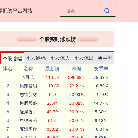
票配资平台网站
个股实时涨跌榜
个股跌幅
个股流入
个股流出
换手率
个股涨幅
排名
名称
最新价
涨幅
换手率
1
N展芯
116.52
396.89%
79.39%
2
锐翔智能
110.02
20.21%
16.80%
3
志特新材
14.8
20.03%
14.18%
4
博腾股份
20.44
20.02%
14.77%
5
近岸蛋白
46.72
20.01%
5.62%
6
毕得医药
61.6
20.01%
6.12%
7
五洲医疗
83.62
20.01%
18.37%
8
耐科装备
49.67
20.01%
6.83%