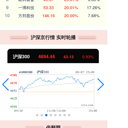
9
一博科技
53.33
20.01%
17.26%
10
方邦股份
146.16
20.00%
7.68%
沪深京行情 实时轮播
北证50
1134.24
创
11.37
1.01%
倍顺网