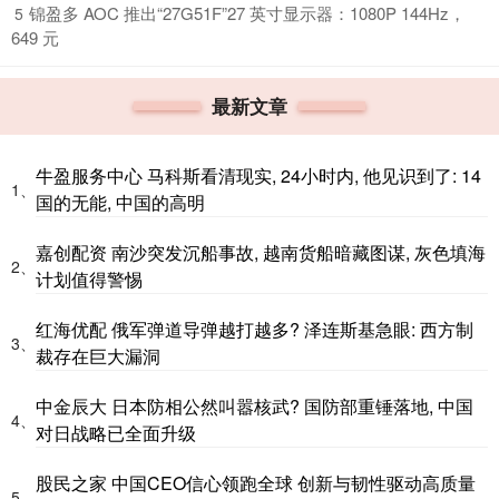
​锦盈多 AOC 推出“27G51F”27 英寸显示器：1080P 144Hz，
5
649 元
最新文章
牛盈服务中心 马科斯看清现实, 24小时内, 他见识到了: 14
1、
国的无能, 中国的高明
嘉创配资 南沙突发沉船事故, 越南货船暗藏图谋, 灰色填海
2、
计划值得警惕
红海优配 俄军弹道导弹越打越多? 泽连斯基急眼: 西方制
3、
裁存在巨大漏洞
中金辰大 日本防相公然叫嚣核武? 国防部重锤落地, 中国
4、
对日战略已全面升级
股民之家 中国CEO信心领跑全球 创新与韧性驱动高质量
5、