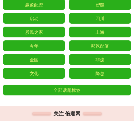
赢盈配资
智能
启动
四川
股民之家
上海
今年
邦乾配倍
全国
非遗
文化
降息
全部话题标签
关注 倍顺网