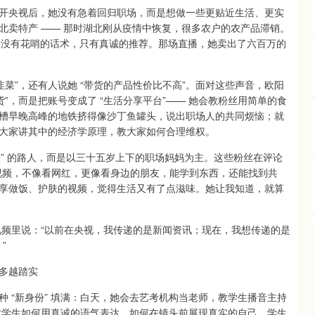
开央视后，她没有急着回归职场，而是想做一些更贴近生活、更实
北卖特产 —— 那时湖北刚从疫情中恢复，很多农户的农产品滞销。
面，没有花哨的话术，只有真诚的推荐。那场直播，她卖出了六百万的
菜”，还有人说她 “带货的产品性价比不高”。面对这些声音，欧阳
”，而是把账号变成了 “生活分享平台”—— 她会教粉丝用简单的食
槽早晚高峰的地铁挤得像沙丁鱼罐头，说出职场人的共同烦恼；就
大家讲其中的经济学原理，教大家如何合理维权。
状” 的路人，而是以三十五岁上下的职场妈妈为主。这些粉丝在评论
视频，不像看网红，更像看身边的朋友，能学到东西，还能找到共
分享做饭、护肤的视频，觉得生活又有了点滋味。她让我知道，就算
在视频里说：“以前在央视，我传递的是新闻资讯；现在，我想传递的是
”
越多越踏实
 “新身份” 填满：白天，她会去艺考机构当老师，教学生播音主持
教学生如何用真诚的语气表达，如何在镜头前展现真实的自己。学生