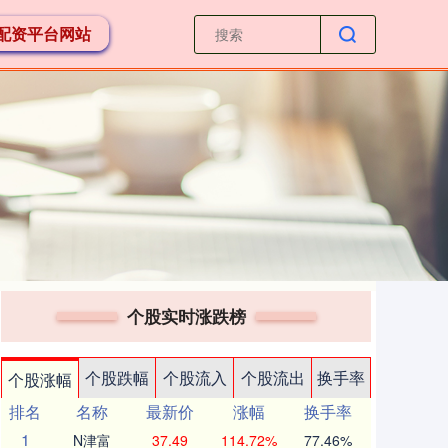
配资平台网站
个股实时涨跌榜
个股跌幅
个股流入
个股流出
换手率
个股涨幅
排名
名称
最新价
涨幅
换手率
1
N津富
37.49
114.72%
77.46%