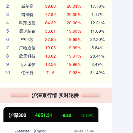
2
威尔高
39.83
20.01%
17.76%
3
锴威特
77.82
20.00%
1.17%
4
科翔股份
64.32
20.00%
12.21%
5
蜀道装备
33.61
19.99%
11.69%
6
中巨芯
27.85
19.99%
32.20%
7
广哈通信
19.03
19.99%
5.84%
8
欣天科技
18.02
19.97%
28.44%
9
飞天诚信
12.56
19.96%
8.49%
10
任子行
7.16
19.93%
31.42%
沪深京行情 实时轮播
北证50
1122.88
创
3.42
0.30%