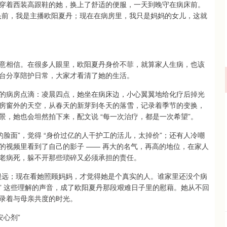
穿着西装高跟鞋的她，换上了舒适的便服，一天到晚守在病床前。
头前，我是主播欧阳夏丹；现在在病房里，我只是妈妈的女儿，这就
愿意相信。在很多人眼里，欧阳夏丹身价不菲，就算家人生病，也该
台分享陪护日常，大家才看清了她的生活。
的病房点滴：凌晨四点，她坐在病床边，小心翼翼地给化疗后掉光
房窗外的天空，从春天的新芽到冬天的落雪，记录着季节的变换，
，她也会坦然拍下来，配文说 “每一次治疗，都是一次希望”。
脸面”，觉得 “身价过亿的人干护工的活儿，太掉价”；还有人冷嘲
素的视频里看到了自己的影子 —— 再大的名气，再高的地位，在家人
老病死，躲不开那些琐碎又必须承担的责任。
很远；现在看她照顾妈妈，才觉得她是个真实的人。谁家里还没个病
” 这些理解的声音，成了欧阳夏丹那段艰难日子里的慰藉。她从不回
录着与母亲共度的时光。
安心剂”