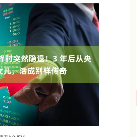
沪深300
4651.31
.24%
-6.85
-0.15%
更实在的模样