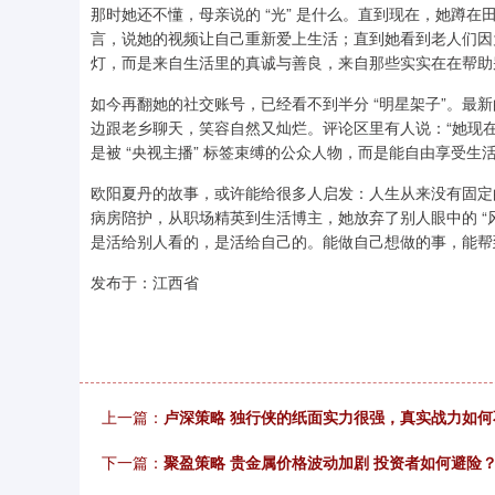
那时她还不懂，母亲说的 “光” 是什么。直到现在，她蹲
言，说她的视频让自己重新爱上生活；直到她看到老人们因为她
灯，而是来自生活里的真诚与善良，来自那些实实在在帮助
如今再翻她的社交账号，已经看不到半分 “明星架子”。最
边跟老乡聊天，笑容自然又灿烂。评论区里有人说：“她现在
是被 “央视主播” 标签束缚的公众人物，而是能自由享受
欧阳夏丹的故事，或许能给很多人启发：人生从来没有固定
病房陪护，从职场精英到生活博主，她放弃了别人眼中的 “风
是活给别人看的，是活给自己的。能做自己想做的事，能帮
发布于：江西省
上一篇：
卢深策略 独行侠的纸面实力很强，真实战力如何
下一篇：
聚盈策略 贵金属价格波动加剧 投资者如何避险