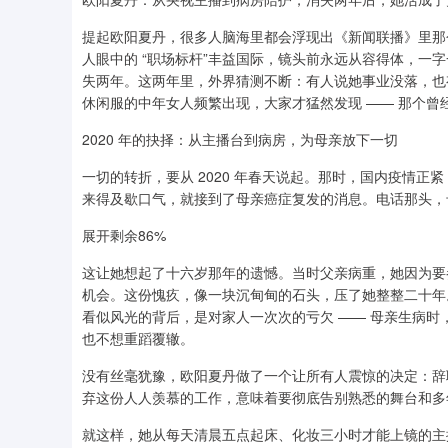
提起欧阳夏丹，很多人脑海里都会浮现出《新闻联播》里那
人眼中的 “职场标杆”丰益国际，镜头前永远从容得体，一
失两年。这两年里，外界猜测不断：有人说她事业没落，也
休闲服的中年女人频繁出现，大家才猛然发现 —— 那个
2020 年的抉择：从主播台到病房，为母亲放下一切
一切的转折，要从 2020 年春天说起。那时，国内疫情
来得及歇口气，就接到了母亲癌症复发的消息。电话那头，
展开剩余86%
这让她想起了十六岁那年的遗憾。当时父亲病重，她因为要
机会。这份愧疚，像一块沉甸甸的石头，压了她整整二十年
看似风光的背后，是对家人一次次的亏欠 —— 母亲生病
也不想重蹈覆辙。
没有丝毫犹豫，欧阳夏丹做了一个让所有人震惊的决定：辞
弃这份人人羡慕的工作，意味着要彻底告别熟悉的舞台和多
就这样，她从每天清晨五点起床、化妆三小时才能上镜的主