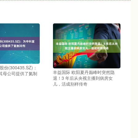
份(300435.SZ)：
丰益国际 欧阳夏丹巅峰时突然隐
其母公司提供了氦制
退！3 年后从央视主播到病房女
儿，活成别样传奇