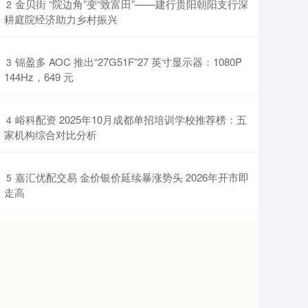
​金贝街 “院边角”变“致富田”——建行贵阳朝阳支行深
2
耕庭院经济助力乡村振兴
​锦盈多 AOC 推出“27G51F”27 英寸显示器：1080P
3
144Hz，649 元
​峪科配资 2025年10月成都单招培训学校推荐榜：五
4
家机构综合对比分析
​嘉汇优配交易 金价银价延续暴涨势头 2026年开市即
5
走高