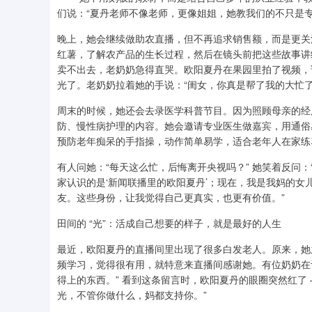
们说：“夏丹老师不像老师，更像姐姐，她教我们的不只是专
晚上，她会继续做助农直播，但不再追求销售额，而是更关
红薯，了解农产品的生长过程，然后在镜头前把这些故事讲
卖不出去，老奶奶急得直哭。欧阳夏丹在果园里拍了视频，
光了。老奶奶拉着她的手说：“闺女，你真是帮了我的大忙了
周末的时候，她还会去录医学科普节目。因为照顾母亲的经
防、慢性病护理的内容。她会邀请专业医生做嘉宾，用通俗
预防老年痴呆的手指操，动作简单易学，适合老年人在家练
有人问她：“每天这么忙，后悔离开央视吗？” 她笑着反问
家认识的是‘新闻联播里的欧阳夏丹’；现在，我是我妈的
友。这些身份，让我觉得自己更真实，也更有价值。”
田间的 “光”：活成自己想要的样子，就是最好的人生
最近，欧阳夏丹的直播间里出现了很多白发老人。原来，她之
频学习，觉得很有用，就特意来直播间感谢她。有位奶奶在
得上的东西。” 看到这条留言时，欧阳夏丹的眼圈突然红了
光，不管你做什么，妈都支持你。”