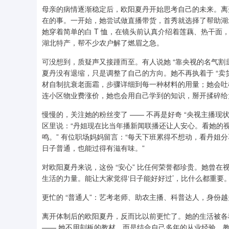
母亲的病情逐渐稳定后，欧阳夏丹开始思考自己的未来。离
在的事。一开始，她尝试做直播带货，首秀就选择了帮助湖
她穿着简单的白 T 恤，在镜头前认真介绍着莲藕、热干
湖北特产，帮不少农户解了燃眉之急。
可没想到，质疑声又接踵而至。有人说她 “靠央视的名气割韭
夏丹没有退缩，只是调整了自己的方向。她不再执着于 “卖货
材自制抗衰老面霜，步骤详细到每一种材料的用量；她会吐
连小区物业费涨价，她也会用自己学到的知识，掰开揉碎给
慢慢的，关注她的粉丝变了 —— 不再是好奇 “央视主播现
区里说：“丹姐现在比当年播新闻联播还让人安心。看她的
鸣。” 有位职场妈妈留言：“每天下班累得不想动，看丹姐
日子普通，也能过得有滋有味。”
对欧阳夏丹来说，这份 “安心” 比任何荣誉都珍贵。她曾
生活的力量。能让大家觉得‘日子能好好过’，比什么都重要。
更忙的 “普通人”：艺考老师、助农主播、科普达人，身份
离开体制后的欧阳夏丹，反而比以前更忙了。她的生活被各种
—— 她不用刻板的教材，而是结合自己多年的从业经验，