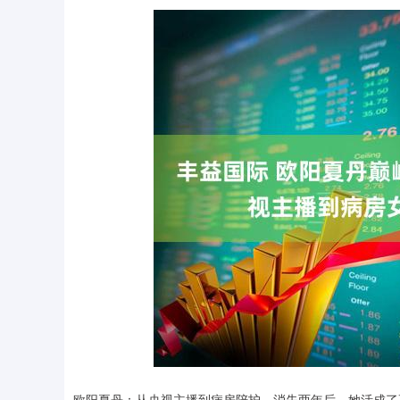
深证成指
14110.12
.92
0.57%
-34.08
-0
欧阳夏丹：从央视主播到病房陪护，消失两年后，她活成了