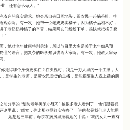
业，还有怎么做人。”
注农户的真实需求。她会亲自去田间地头，跟农民一起摘茶叶、挖
给观众听。有一次，她帮一位老奶奶卖橘子，因为橘子品相不好，
讲了老奶奶种橘子的辛苦，结果网友们纷纷下单，很快就把橘子卖
！”
历，她对老年健康特别关注，所以节目里大多是关于老年痴呆预
易懂的语言，把复杂的医学知识讲给大家听。有一次，她教大家做
习。
：“你觉得哪个身份更实在？在央视时，我是千万人里的一个主播，大
女儿，是学生的老师，是帮农民卖货的主播，是能跟陌生人说上话的朋
前分享的 “预防老年痴呆小练习” 被很多老人看到了，他们跟着视
评论里说：“闺女，你比那些网红实在多了，讲的都是我们老人能用
 —— 她想起三年前，母亲在病房里拉着她的手说：“我的女儿一直有