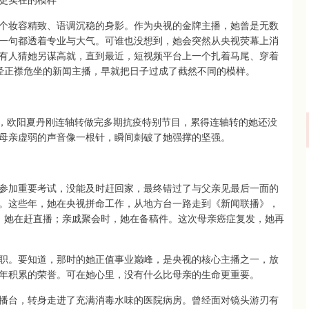
个妆容精致、语调沉稳的身影。作为央视的金牌主播，她曾是无数
字一句都透着专业与大气。可谁也没想到，她会突然从央视荧幕上消
有人猜她另谋高就，直到最近，短视频平台上一个扎着马尾、穿着
曾经正襟危坐的新闻主播，早就把日子过成了截然不同的模样。
正紧，欧阳夏丹刚连轴转做完多期抗疫特别节目，累得连轴转的她还没
母亲虚弱的声音像一根针，瞬间刺破了她强撑的坚强。
参加重要考试，没能及时赶回家，最终错过了与父亲见最后一面的
。这些年，她在央视拼命工作，从地方台一路走到《新闻联播》，
时，她在赶直播；亲戚聚会时，她在备稿件。这次母亲癌症复发，她再
职。要知道，那时的她正值事业巅峰，是央视的核心主播之一，放
年积累的荣誉。可在她心里，没有什么比母亲的生命更重要。
播台，转身走进了充满消毒水味的医院病房。曾经面对镜头游刃有