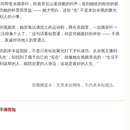
在田间帮老乡摘茶叶，听着背后山雀清脆的叫声；直到她收到粉丝的留
的科普而受益 —— 她才明白，这份 “光” 不是来自央视的聚光
别人的小事。
新的视频里，她穿着沾满泥土的运动鞋，蹲在茶园里，一边摘茶叶一
活得像个人了。” 这句话看似普通，却是对她最好的评价 —— 不再
生活、真诚对待他人的普通人。
的剧本丰益国际，不是只有站在聚光灯下才叫成功。从央视主播到
光”，却找到了属于自己的 “实在”。就像她在视频里说的：“生活不
到该帮的人，能陪在爱的人身边，这就是最好的人生。”
倍顺网提示：文章来自网络，不代表本站观点。
不得而知
？