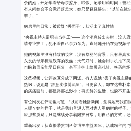
余的她，开始学着给母亲擦身、喂饭、记录用药时间；曾经
有人问她会不会觉得落差大，她只是轻轻摇头：“以前在镜
够了。”
病房里的日常：被质疑 “丢面子”，却活出了真性情
“央视主持人辞职去当护工”—— 这个消息传出去时，没人
请专业护工，犯不着自己亲力亲为。直到她开始在短视频平
她的视频里没有精致的妆容，没有华丽的背景，只有最真实
头发的母亲梳理残存的发丝；天气好时，她会用手机拍下病
也盼着母亲能早日康复；甚至连护士给母亲扎针、换药的场景
这些视频，让评论区分成了两派。有人说她 “丢了央视主播的
热讽，说她是 “故意卖惨博流量”。可更多人，却在这些朴
的病痛面前，都显得那么渺小；再光鲜的生活，也躲不开生
有位网友在评论里写道：“以前看她播新闻，觉得她离我们
人呢？她的样子，就是我们普通人面对家人重病时的样子。
应那些质疑，只是继续分享着陪护日常，用自己的方式，记
重新出发：从直播带货到科普博主丰益国际，活成粉丝的 “